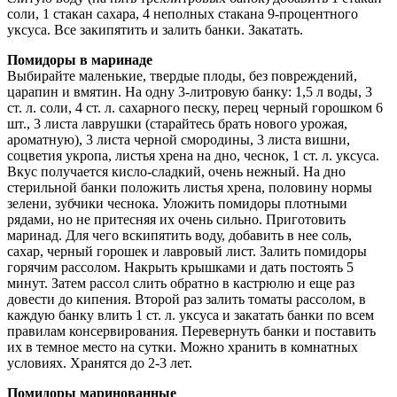
соли, 1 стакан сахара, 4 неполных стакана 9-процентного
уксуса. Все закипятить и залить банки. Закатать.
Помидоры в маринаде
Выбирайте маленькие, твердые плоды, без повреждений,
царапин и вмятин. На одну 3-литровую банку: 1,5 л воды, 3
ст. л. соли, 4 ст. л. сахарного песку, перец черный горошком 6
шт., 3 листа лаврушки (старайтесь брать нового урожая,
ароматную), 3 листа черной смородины, 3 листа вишни,
соцветия укропа, листья хрена на дно, чеснок, 1 ст. л. уксуса.
Вкус получается кисло-сладкий, очень нежный. На дно
стерильной банки положить листья хрена, половину нормы
зелени, зубчики чеснока. Уложить помидоры плотными
рядами, но не притесняя их очень сильно. Приготовить
маринад. Для чего вскипятить воду, добавить в нее соль,
сахар, черный горошек и лавровый лист. Залить помидоры
горячим рассолом. Накрыть крышками и дать постоять 5
минут. Затем рассол слить обратно в кастрюлю и еще раз
довести до кипения. Второй раз залить томаты рассолом, в
каждую банку влить 1 ст. л. уксуса и закатать банки по всем
правилам консервирования. Перевернуть банки и поставить
их в темное место на сутки. Можно хранить в комнатных
условиях. Хранятся до 2-3 лет.
Помидоры маринованные