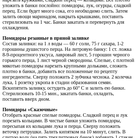
уложить в банки послойно: помидоры, лук, огурцы, сладкий
перец. Если будет много сока, его необходимо слить. Затем
залить овощи маринадом, накрыть крышками, поставить
стерилизовать на 1 час. Банки закатать и перевернуть для
охлаждения.
Помидоры резанные в пряной заливке
Состав заливки: на 1 л воды — 60 г соли, 75 г сахара, 1-2
горошины душистого перца. На литровую банку: 1 ст. ложка
8-9-процентного уксуса, лавровый лист, 5 горошин черного
горького перца, 1 лист черной смородины. Спелые, с плотной
мякотью помидоры нарезать крупными дольками, сложить
плотно в банки, добавить все положенные по рецепту
ингредиенты. Сверху положить 2 зубчика чеснока. 2 колечка
лука, 1 розетку укропа в стадии образования семян.
Вскипятить заливку, остудить до 60° С и залить ею банки.
Стерилизовать 10-15 мин., закатать банки, охладить,
поставить вверх дном.
Помидоры «Сказочные»
Отобрать красные спелые помидоры. Сладкий перец и лук
порезать кольцами. В чистые банки уложить помидоры,
пересыпая их кольцами лука и перца. Сверху положить
веточку петрушки. Залить кипятком на 10 минут, слить. В
слитую воду (на пять трехлитровых банок) добавить 1 стакан