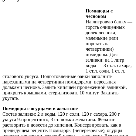
Помидоры с
чесноком
На литровую банку —
горсть очищенных
долек чеснока,
маленькие (или
порезать на
четвертинки)
помидоры. Для
заливки: на 1 литр
воды — 3 ст.л. сахара,
1 ст.л. соли, 1 ст. л.
столового уксуса. Подготовленные банки заполнить
нарезанными на четвертинки помидорами, пересыпая
дольками чеснока. Залить кипящей процеженной заливкой,
прикрыть крышками, стерилизовать 10 минут. Закатать,
укутать.
Помидоры с огурцами в желатине
Состав заливки: 2 л воды, 120 г соли, 120 г сахара, 200 г
уксуса 9-процентного, 3 ст. ложки желатина. Желатин
растворить и довести до кипения. Консервировать, как в
предыдущем рецепте. Помидоры (неперезрелые), огурцы
нарезать кружками, сладкий перец — кольцами. Все плотно