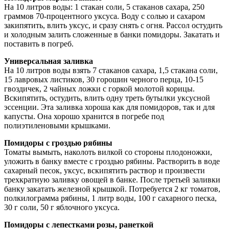
На 10 литров воды: 1 стакан соли, 5 стаканов сахара, 250
граммов 70-процентного уксуса. Воду с солью и сахаром
закипятить, влить уксус, и сразу снять с огня. Рассол остудить
и холодным залить сложенные в банки помидоры. Закатать и
поставить в погреб.
Универсальная заливка
На 10 литров воды взять 7 стаканов сахара, 1,5 стакана соли,
15 лавровых листиков, 30 горошин черного перца, 10-15
гвоздичек, 2 чайных ложки с горкой молотой корицы.
Вскипятить, остудить, влить одну треть бутылки уксусной
эссенции. Эта заливка хороша как для помидоров, так и для
капусты. Она хорошо хранится в погребе под
полиэтиленовыми крышками.
Помидоры с гроздью рябины
Томаты вымыть, наколоть вилкой со стороны плодоножки,
уложить в банку вместе с гроздью рябины. Растворить в воде
сахарный песок, уксус, вскипятить раствор и произвести
трехкратную заливку овощей в банке. После третьей заливки
банку закатать железной крышкой. Потребуется 2 кг томатов,
полкилограмма рябины, 1 литр воды, 100 г сахарного песка,
30 г соли, 50 г яблочного уксуса.
Помидоры с лепестками розы, ранеткой