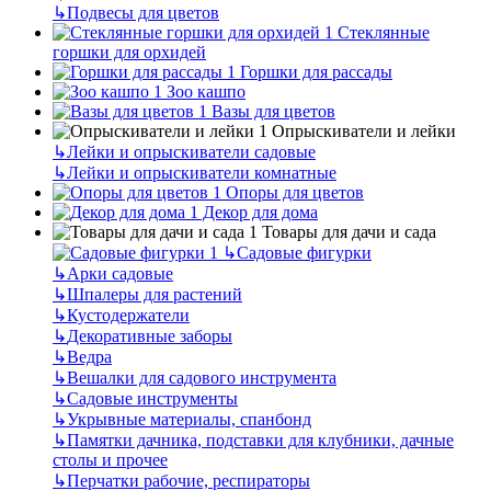
↳
Подвесы для цветов
Стеклянные
горшки для орхидей
Горшки для рассады
Зоо кашпо
Вазы для цветов
Опрыскиватели и лейки
↳
Лейки и опрыскиватели садовые
↳
Лейки и опрыскиватели комнатные
Опоры для цветов
Декор для дома
Товары для дачи и сада
↳
Садовые фигурки
↳
Арки садовые
↳
Шпалеры для растений
↳
Кустодержатели
↳
Декоративные заборы
↳
Ведра
↳
Вешалки для садового инструмента
↳
Садовые инструменты
↳
Укрывные материалы, спанбонд
↳
Памятки дачника, подставки для клубники, дачные
столы и прочее
↳
Перчатки рабочие, респираторы