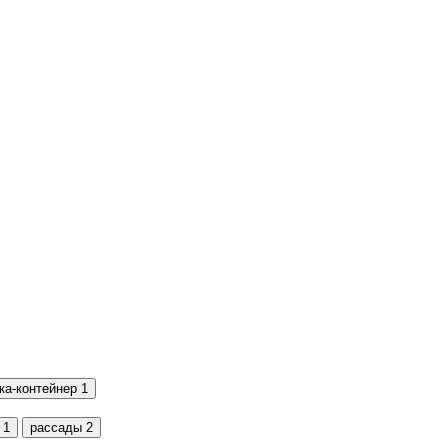
ка-контейнер
1
1
рассады
2