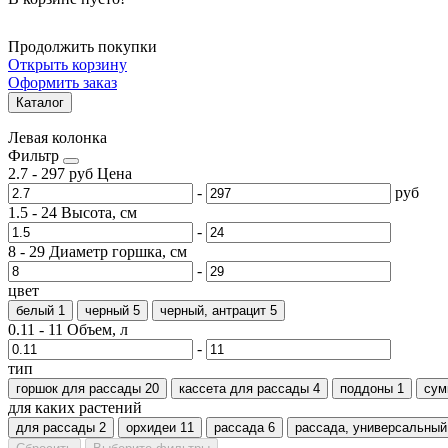
Продолжить покупки
Открыть корзину
Оформить заказ
Каталог
Левая колонка
Фильтр
2.7
-
297
руб
Цена
-
руб
1.5
-
24
Высота, см
-
8
-
29
Диаметр горшка, см
-
цвет
белый
1
черный
5
черный, антрацит
5
0.11
-
11
Объем, л
-
тип
горшок для рассады
20
кассета для рассады
4
поддоны
1
сум
для каких растений
для рассады
2
орхидеи
11
рассада
6
рассада, универсальный