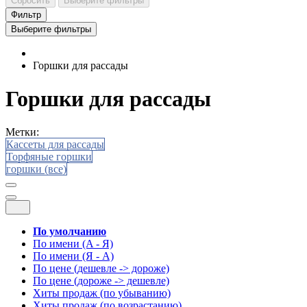
Сбросить
Выберите фильтры
Фильтр
Выберите фильтры
Горшки для рассады
Горшки для рассады
Метки:
Кассеты для рассады
Торфяные горшки
горшки (все)
По умолчанию
По имени (A - Я)
По имени (Я - A)
По цене (дешевле -> дороже)
По цене (дороже -> дешевле)
Хиты продаж (по убыванию)
Хиты продаж (по возрастанию)