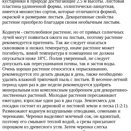
кустарники в природе достигающие 2.5 м высоты. Листовая
пластина удлиненной формы, эллиптически-ланцетная,
имеется множество сортов, которые отличаются формой,
окраской и размерами листьев. Декоративные свойства
растение приобрело благодаря своим необычным листьям.
Кодиеум - светолюбивое растение, но от прямых солнечных
лучей могут появиться ожоги на листьях, поэтому растение
рекомендуется притенять. Так же следует опасаться
сквозняков и низких температур, иначе растение может
погибнуть, зимой температура в помещении не должна
опускаться ниже 18°С. Полив умеренный, не следует
допускать как пересушивания почвы, так и застоя воды.
Очень хорошо растение относится к опрыскиванию,
рекомендуется это делать дважды в день, также необходимо
удалять влажной тряпочкой пыль с листьев. В весенне-летний
период один раз в две недели рекомендуется удобрять
минеральным или комплексным удобрением для декоративно-
лиственных растений. Молодые растения пересаживают
ежегодно, взрослые один раз в два года. Землесмесь для
посадки состоит из дерновой и листовой земли и песка (1:2:1).
Размножают кодиеум воздушными отводками, семенами и
черенками. Черенки выделяют млечный сок, он ядовитый,
поэтому его смывают теплой водой, а срезы присыпают
порошком из древесного угля. Затем черенки слегка