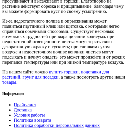
просушивают и высаживают в горшки. Благотворно на
растение действует обрезка и прищипывание, благодаря чему
вы можете формировать куст по своему усмотрению.
Из-за недостаточного полива и опрыскивания может
появиться паутинный клещ или щитовка, с которыми легко
справиться обычными способами. Существует несколько
возможных трудностей при выращивании кодиеума: при
недостаточной освещенности листья могут терять свою
декоративную окраску и тускнеть; при слишком сухом
воздухе и недостаточном поливе кончики листьев могут
подсыхать и начнут опадать, это может произойти и от резких
перепадов температуры или при низкой температуре воздуха.
На нашем сайте
можно
купить горшки
,
подставки для
растений
,
грунт для посадки
, а также посмотреть другие наши
товары
.
Информация
Прайс-лист
Доставка
Условия работы
Политика возврата
Политика обработки персональных данных