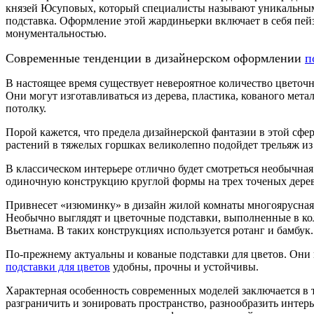
князей Юсуповых, который специалисты называют уникальным 
подставка. Оформление этой жардиньерки включает в себя пе
монументальностью.
Современные тенденции в дизайнерском оформлении
п
В настоящее время существует невероятное количество цветоч
Они могут изготавливаться из дерева, пластика, кованого мет
потолку.
Порой кажется, что предела дизайнерской фантазии в этой сфе
растений в тяжелых горшках великолепно подойдет трельяж из
В классическом интерьере отлично будет смотреться необычная
одиночную конструкцию круглой формы на трех точеных деревя
Привнесет «изюминку» в дизайн жилой комнаты многоярусная
Необычно выглядят и цветочные подставки, выполненные в ко
Вьетнама. В таких конструкциях используется ротанг и бамбук
По-прежнему актуальны и кованые подставки для цветов. Они 
подставки для цветов
удобны, прочны и устойчивы.
Характерная особенность современных моделей заключается в т
разграничить и зонировать пространство, разнообразить интер