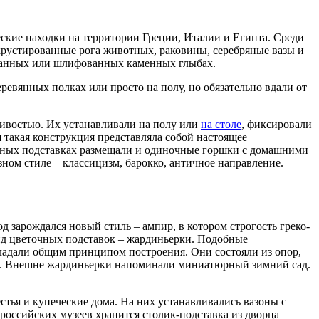
ские находки на территории Греции, Италии и Египта. Среди
рустированные рога животных, раковины, серебряные вазы и
тесанных или шлифованных каменных глыбах.
ревянных полках или просто на полу, но обязательно вдали от
чивостью. Их устанавливали на полу или
на столе
, фиксировали
 такая конструкция представляла собой настоящее
ованых подставках размещали и одиночные горшки с домашними
ом стиле – классицизм, барокко, античное направление.
д зарождался новый стиль – ампир, в котором строгость греко-
ид цветочных подставок – жардиньерки. Подобные
бладали общим принципом построения. Они состояли из опор,
ми. Внешне жардиньерки напоминали миниатюрный зимний сад.
ья и купеческие дома. На них устанавливались вазоны с
российских музеев хранится столик-подставка из дворца