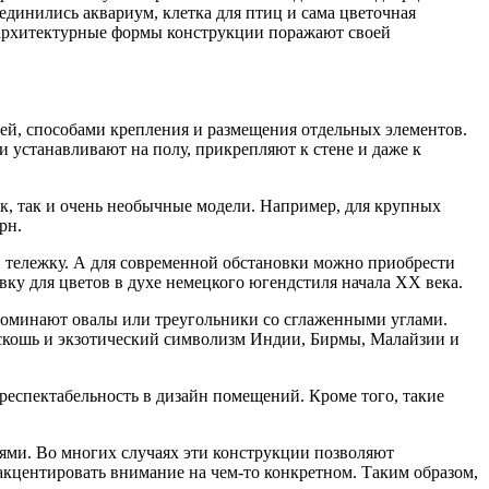
динились аквариум, клетка для птиц и сама цветочная
м архитектурные формы конструкции поражают своей
ней, способами крепления и размещения отдельных элементов.
и устанавливают на полу, прикрепляют к стене и даже к
ок, так и очень необычные модели. Например, для крупных
рн.
и тележку. А для современной обстановки можно приобрести
у для цветов в духе немецкого югендстиля начала ХХ века.
оминают овалы или треугольники со сглаженными углами.
скошь и экзотический символизм Индии, Бирмы, Малайзии и
респектабельность в дизайн помещений. Кроме того, такие
иями. Во многих случаях эти конструкции позволяют
 акцентировать внимание на чем-то конкретном. Таким образом,