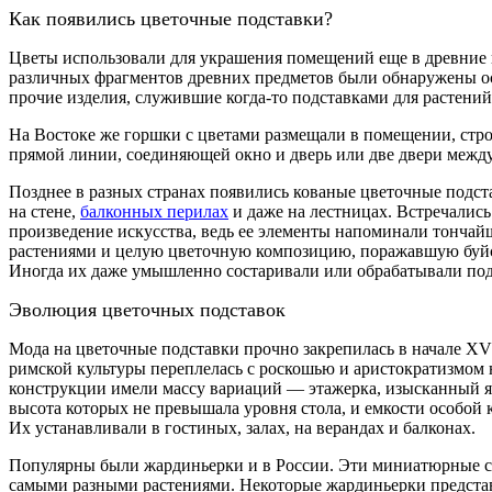
Как появились цветочные подставки?
Цветы использовали для украшения помещений еще в древние 
различных фрагментов древних предметов были обнаружены ос
прочие изделия, служившие когда-то подставками для растени
На Востоке же горшки с цветами размещали в помещении, строг
прямой линии, соединяющей окно и дверь или две двери между
Позднее в разных странах появились кованые цветочные подст
на стене,
балконных перилах
и даже на лестницах. Встречались
произведение искусства, ведь ее элементы напоминали тонча
растениями и целую цветочную композицию, поражавшую буйств
Иногда их даже умышленно состаривали или обрабатывали под 
Эволюция цветочных подставок
Мода на цветочные подставки прочно закрепилась в начале XVI
римской культуры переплелась с роскошью и аристократизмом 
конструкции имели массу вариаций — этажерка, изысканный ящ
высота которых не превышала уровня стола, и емкости особо
Их устанавливали в гостиных, залах, на верандах и балконах.
Популярны были жардиньерки и в России. Эти миниатюрные ст
самыми разными растениями. Некоторые жардиньерки представл