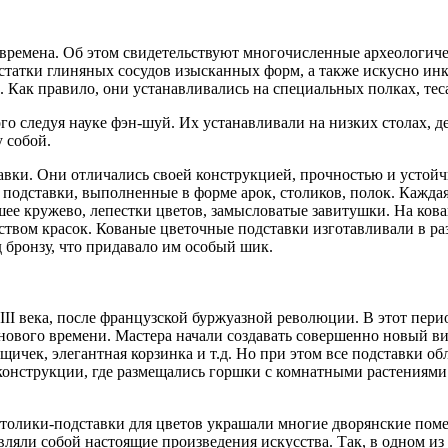
времена. Об этом свидетельствуют многочисленные археологиче
татки глиняных сосудов изысканных форм, а также искусно инк
й. Как правило, они устанавливались на специальных полках, 
о следуя науке фэн-шуй. Их устанавливали на низких столах, де
 собой.
авки. Они отличались своей конструкцией, прочностью и устой
 подставки, выполненные в форме арок, столиков, полок. Каждая
йшее кружево, лепестки цветов, замысловатые завитушки. На к
ом красок. Кованые цветочные подставки изготавливали в разн
бронзу, что придавало им особый шик.
II века, после французской буржуазной революции. В этот перио
нового времени. Мастера начали создавать совершенно новый в
ичек, элегантная корзинка и т.д. Но при этом все подставки о
й конструкции, где размещались горшки с комнатными растения
олики-подставки для цветов украшали многие дворянские помест
яли собой настоящие произведения искусства. Так, в одном из 