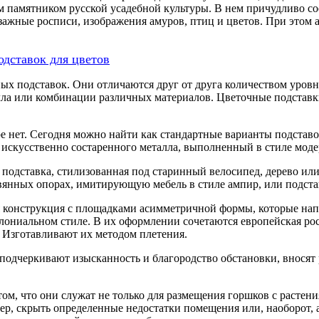
памятником русской усадебной культуры. В нем причудливо сое
йзажные росписи, изображения амуров, птиц и цветов. При это
одставок для цветов
ных подставок. Они отличаются друг от друга количеством уров
алла или комбинации различных материалов. Цветочные подставк
ре нет. Сегодня можно найти как стандартные варианты подстав
 искусственно состаренного металла, выполненный в стиле моде
 подставка, стилизованная под старинный велосипед, дерево ил
нных опорах, имитирующую мебель в стиле ампир, или подставк
 конструкция с площадками асимметричной формы, которые нап
лониальном стиле. В их оформлении сочетаются европейская ро
. Изготавливают их методом плетения.
подчеркивают изысканность и благородство обстановки, вносят 
ом, что они служат не только для размещения горшков с растен
ьер, скрыть определенные недостатки помещения или, наоборот,