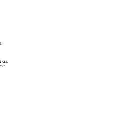
а:
2 см,
ска