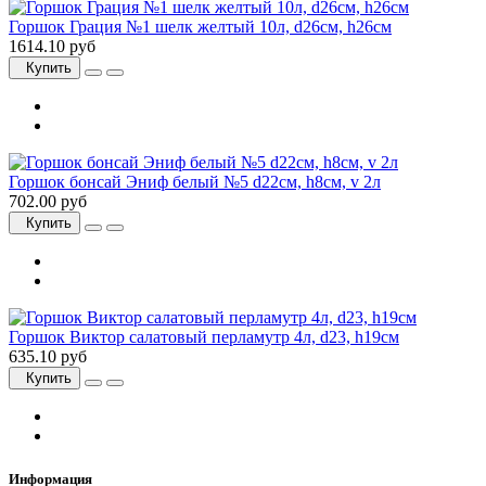
Горшок Грация №1 шелк желтый 10л, d26см, h26см
1614.10 руб
Купить
Горшок бонсай Эниф белый №5 d22см, h8см, v 2л
702.00 руб
Купить
Горшок Виктор салатовый перламутр 4л, d23, h19см
635.10 руб
Купить
Информация