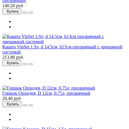
прозрачный
140.20 руб
Купить
Кашпо VipSet 1.9л, d 14.5см, h13см прозрачный с дренажной
системой
213.80 руб
Купить
Горшок Орхидея, D 12см, 0.75л, прозрачный
26.40 руб
Купить